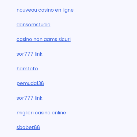
nouveau casino en ligne
dansomstudio
casino non aams sicuri
sor777 link
hamtoto
pemuda138
sor777 link
migliori casino online
sbobet88