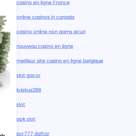
casino en ligne France
online casinos in canada
casino online non aams sicuri
nouveau casino en ligne
meilleur site casino en ligne belgique
slot gacor
kaskus288
slot
apk slot
sor777 daftar