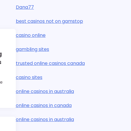
Dana77
best casinos not on gamstop
casino online
gambling sites
g
s
trusted online casinos canada
casino sites
ce
online casinos in australia
online casinos in canada
online casinos in australia