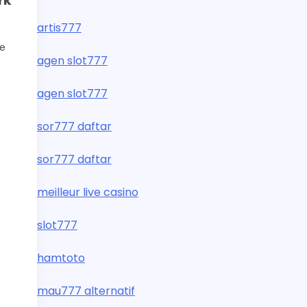
rk
artis777
ve
agen slot777
agen slot777
sor777 daftar
sor777 daftar
meilleur live casino
slot777
hamtoto
mau777 alternatif