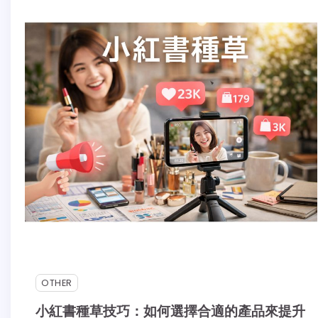
OTHER
小紅書種草技巧：如何選擇合適的產品來提升