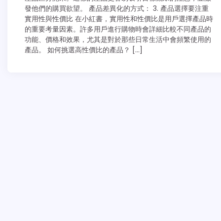
發他們的購買欲望。 產品差異化的方式： 3. 產品選擇要注重
實用性與性價比 在小紅書，實用性和性價比是用戶選擇產品時
的重要考量因素。許多用戶進行購物時會詳細比較不同產品的
功能、價格和效果，尤其是對於那些日常生活中會頻繁使用的
產品。 如何挑選高性價比的產品？ […]