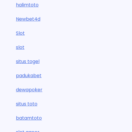
halimtoto
Newbet4d
Slot
slot
situs togel
padukabet
dewapoker
situs toto
batamtoto