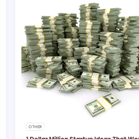
OTHER