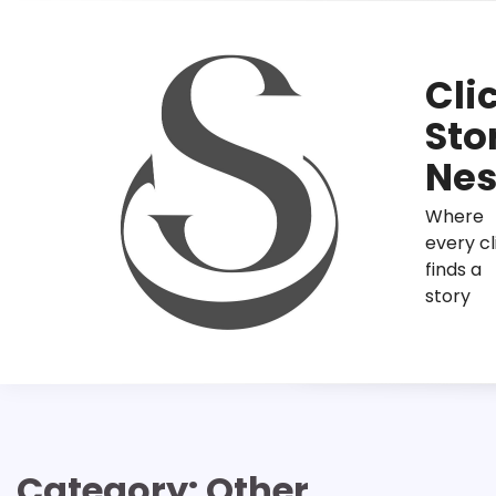
Skip
to
content
Cli
Sto
Nes
Where
every cl
finds a
story
Category:
Other