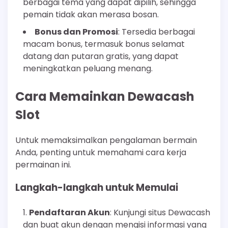
berbagai tema yang dapat dipilih, sehingga
pemain tidak akan merasa bosan.
Bonus dan Promosi
: Tersedia berbagai
macam bonus, termasuk bonus selamat
datang dan putaran gratis, yang dapat
meningkatkan peluang menang.
Cara Memainkan Dewacash
Slot
Untuk memaksimalkan pengalaman bermain
Anda, penting untuk memahami cara kerja
permainan ini.
Langkah-langkah untuk Memulai
Pendaftaran Akun
: Kunjungi situs Dewacash
dan buat akun dengan mengisi informasi yang