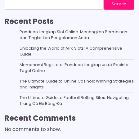
Search
Recent Posts
Panduan Lengkap Slot Online: Menangkan Permainan
dan Tingkatkan Pengalaman Anda
Unlocking the World of APK Slots: A Comprehensive
Guide
Memahami Bugistoto: Panduan Lengkap untuk Pecinta
Togel Online
The Ultimate Guide to Online Casinos: Winning Strategies
and Insights
The Ultimate Guide to Football Betting Sites: Navigating
Trang Cá Độ Bóng Đá
Recent Comments
No comments to show.