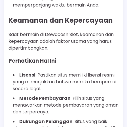
memperpanjang waktu bermain Anda.
Keamanan dan Kepercayaan
Saat bermain di Dewacash Slot, keamanan dan
kepercayaan adalah faktor utama yang harus
dipertimbangkan.
Perhatikan Hal Ini
Lisensi
: Pastikan situs memiliki lisensi resmi
yang menunjukkan bahwa mereka beroperasi
secara legal.
Metode Pembayaran
: Pilih situs yang
menawarkan metode pembayaran yang aman
dan terpercaya.
Dukungan Pelanggan
: Situs yang baik