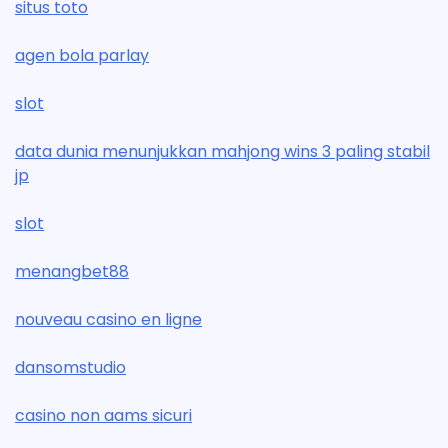
situs toto
agen bola parlay
slot
data dunia menunjukkan mahjong wins 3 paling stabil
jp
slot
menangbet88
nouveau casino en ligne
dansomstudio
casino non aams sicuri