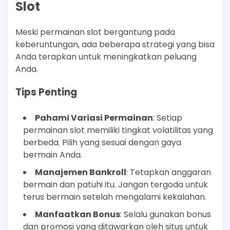
Slot
Meski permainan slot bergantung pada
keberuntungan, ada beberapa strategi yang bisa
Anda terapkan untuk meningkatkan peluang
Anda.
Tips Penting
Pahami Variasi Permainan
: Setiap
permainan slot memiliki tingkat volatilitas yang
berbeda. Pilih yang sesuai dengan gaya
bermain Anda.
Manajemen Bankroll
: Tetapkan anggaran
bermain dan patuhi itu. Jangan tergoda untuk
terus bermain setelah mengalami kekalahan.
Manfaatkan Bonus
: Selalu gunakan bonus
dan promosi yang ditawarkan oleh situs untuk