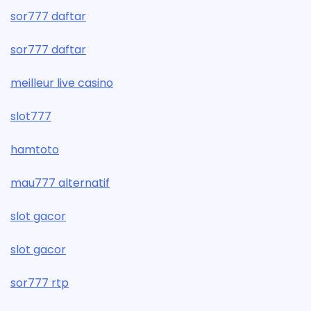
sor777 daftar
sor777 daftar
meilleur live casino
slot777
hamtoto
mau777 alternatif
slot gacor
slot gacor
sor777 rtp