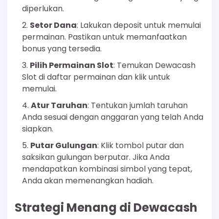
diperlukan.
Setor Dana
: Lakukan deposit untuk memulai
permainan. Pastikan untuk memanfaatkan
bonus yang tersedia.
Pilih Permainan Slot
: Temukan Dewacash
Slot di daftar permainan dan klik untuk
memulai.
Atur Taruhan
: Tentukan jumlah taruhan
Anda sesuai dengan anggaran yang telah Anda
siapkan.
Putar Gulungan
: Klik tombol putar dan
saksikan gulungan berputar. Jika Anda
mendapatkan kombinasi simbol yang tepat,
Anda akan memenangkan hadiah.
Strategi Menang di Dewacash