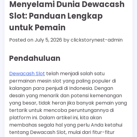
Menyelami Dunia Dewacash
Slot: Panduan Lengkap
untuk Pemain
Posted on
July 5, 2026
by
clickstorynest-admin
Pendahuluan
Dewacash Slot
telah menjadi salah satu
permainan mesin slot yang paling populer di
kalangan para penjudi di Indonesia. Dengan
desain yang menarik dan potensi kemenangan
yang besar, tidak heran jika banyak pemain yang
tertarik untuk mencoba peruntungannya di
platform ini. Dalam artikel ini, kita akan
membahas segala hal yang perlu Anda ketahui
tentang Dewacash Slot, mulai dari fitur-fitur