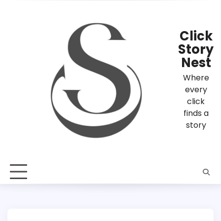
Skip
to
content
Click
Story
Nest
Where
every
click
finds a
story