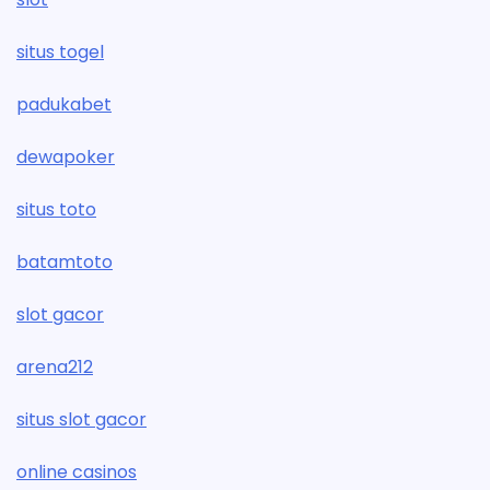
situs togel
padukabet
dewapoker
situs toto
batamtoto
slot gacor
arena212
situs slot gacor
online casinos