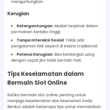
menguntungkan.
Kerugian
Ketergantungan
: Mudah terjebak dalam
permainan berisiko tinggi.
Tanpa Interaksi Sosial
: Tidak ada
pengalaman fisik seperti di kasino tradisional.
Potensi Kerugian
: Bisa kehilangan uang
dengan cepat jika tidak berhati-hati.
Tips Keselamatan dalam
Bermain Slot Online
Ketika bermain slot online, penting untuk
menjaga keselamatan dan keamanan Anda.
Berikut adalah beberapa tips untuk memastikan