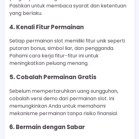
Pastikan untuk membaca syarat dan ketentuan
yang berlaku.
4. Kenali Fitur Permainan
Setiap permainan slot memiliki fitur unik seperti
putaran bonus, simbol liar, dan pengganda.
Pahami cara kerja fitur-fitur ini untuk
meningkatkan peluang menang.
5. Cobalah Permainan Gratis
Sebelum mempertaruhkan uang sungguhan,
cobalah versi demo dari permainan slot. Ini
memungkinkan Anda untuk memahami
mekanisme permainan tanpa risiko finansial.
6. Bermain dengan Sabar