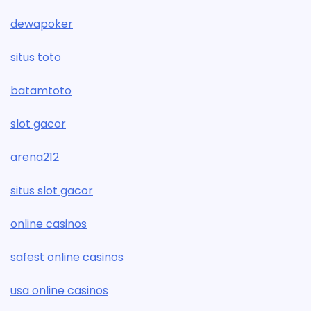
dewapoker
situs toto
batamtoto
slot gacor
arena212
situs slot gacor
online casinos
safest online casinos
usa online casinos