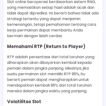
Slot online beroperasi berdasarkan sistem RNG,
yang memastikan setiap hasil adalah acak dan
tidak dapat diprediksi. Ini berarti bahwa tidak ada
strategi tertentu yang dapat menjamin
kemenangan, tetapi pemahaman tentang cara
kerja permainan dapat membantu Anda
bermain dengan lebih cerdas.
Memahami RTP (Return to Player)
RTP adalah persentase dari total taruhan yang
diharapkan akan dibayarkan kembali kepada
pemain dalam jangka panjang. Misalnya, jika
suatu permainan slot memiliki RTP 96%, itu
berarti pemain dapat mengharapkan untuk
mendapatkan kembali 96% dari total taruhan
mereka dalam jangka waktu yang panjang.
Volatilitas Slot