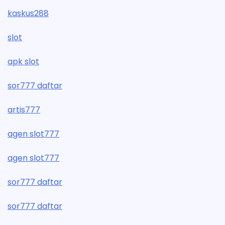
kaskus288
slot
apk slot
sor777 daftar
artis777
agen slot777
agen slot777
sor777 daftar
sor777 daftar