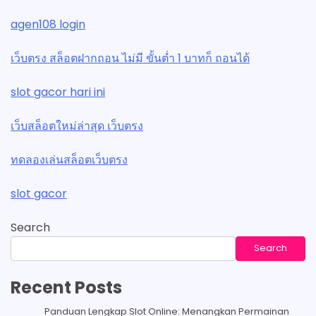
agen108 login
เว็บตรง สล็อตฝากถอน ไม่มี ขั้นต่ำ 1 บาทก็ ถอนได้
slot gacor hari ini
เว็บสล็อตใหม่ล่าสุด เว็บตรง
ทดลองเล่นสล็อตเว็บตรง
slot gacor
Search
Search
Recent Posts
Panduan Lengkap Slot Online: Menangkan Permainan