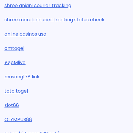
shree anjani courier tracking
shree maruti courier tracking status check
online casinos usa
omtogel
หลุดMlive
musang178 link
toto togel
slot88
OLYMPUS88