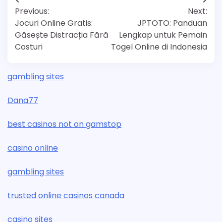
Post
Previous:
Next:
navigation
Jocuri Online Gratis:
JPTOTO: Panduan
Găsește Distracția Fără
Lengkap untuk Pemain
Costuri
Togel Online di Indonesia
gambling sites
Dana77
best casinos not on gamstop
casino online
gambling sites
trusted online casinos canada
casino sites