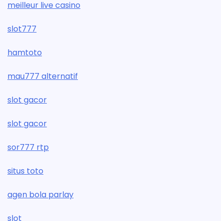
meilleur live casino
slot777
hamtoto
mau777 alternatif
slot gacor
slot gacor
sor777 rtp
situs toto
agen bola parlay
slot