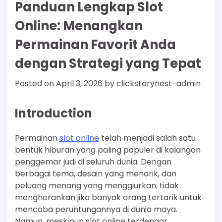
Panduan Lengkap Slot
Online: Menangkan
Permainan Favorit Anda
dengan Strategi yang Tepat
Posted on
April 3, 2026
by
clickstorynest-admin
Introduction
Permainan
slot online
telah menjadi salah satu
bentuk hiburan yang paling populer di kalangan
penggemar judi di seluruh dunia. Dengan
berbagai tema, desain yang menarik, dan
peluang menang yang menggiurkan, tidak
mengherankan jika banyak orang tertarik untuk
mencoba peruntungannya di dunia maya.
Namun, meskipun slot online terdengar